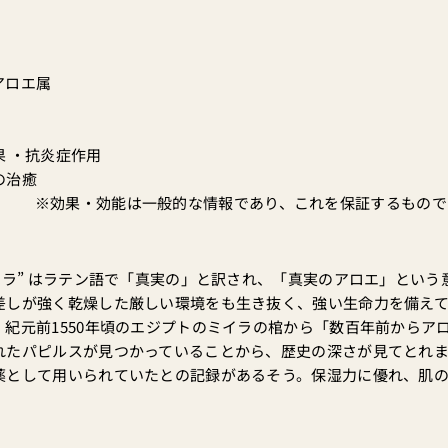
アロエ属
 ・抗炎症作用
の治癒
※効果・効能は一般的な情報であり、これを保証するもので
ベラ” はラテン語で「真実の」と訳され、「真実のアロエ」という
差しが強く乾燥した厳しい環境をも生き抜く、強い生命力を備え
。紀元前1550年頃のエジプトのミイラの棺から「数百年前からア
れたパピルスが見つかっていることから、歴史の深さが見てとれ
薬として用いられていたとの記録があるそう。保湿力に優れ、肌